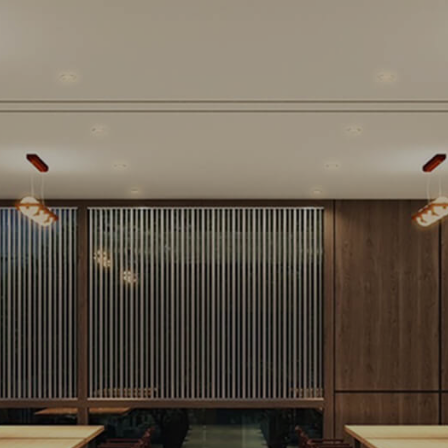
料亭【喜水苑】 ご婚礼料理・ご法事料理・忘年会・新年会・歓送迎会
料理 [ご予約・お問い合わせ：
076-277-0336
]
お知らせ
お知らせ
2026年 8月定休日のご案内
2026
05
26
お知らせ