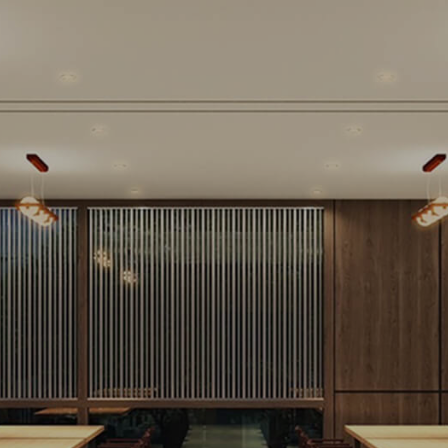
料亭【喜水苑】 ご婚礼料理・ご法事料理・忘年会・新年会・歓送迎会
料理 [ご予約・お問い合わせ：
076-277-0336
]
お知らせ
お知らせ
2026年 3月定休日のご案内
2026
01
16
お知らせ